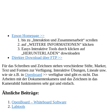
Keyboard Shortcuts
Dismiss
S
Slideshow
M
Maximize
Previous
Next
esc
Close
Epson Homepage >>
bis zu „Interaktion und Zusammenarbeit“ scrollen
auf „WEITERE INFORMATIONEN“ klicken
Easys Interaktive Tools durch klicken auf
„HERUNTERLADEN“ downloaden
Direkter Download über FTP >>
Für das Schreiben und Zeichnen stehen verschiedene Stifte, Marker,
Text und Formen zur Verfügung. Interaktive Übungen, Lineale usw.
wie sie z.B. in
Openboard
>> verfügbar sind gibt es nicht. Das
Arbeiten mit der Dokumentenkamera und das Zeichnen in das
Kamerabild funktionieren sehr gut und einfach.
Ähnliche Beiträge:
OpenBoard – Whiteboard Software
Labtools