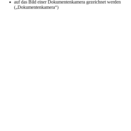
auf das Bild einer Dokumentenkamera gezeichnet werden
(„Dokumentenkamera“)
Previous
Next
Easy Interactive Tools Start
Close
Full
Description
Easy Interactive Tools Startbildschirm