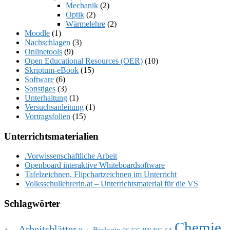
Mechanik
(2)
Optik
(2)
Wärmelehre
(2)
Moodle
(1)
Nachschlagen
(3)
Onlinetools
(9)
Open Educational Resources (OER)
(10)
Skriptum-eBook
(15)
Software
(6)
Sonstiges
(3)
Unterhaltung
(1)
Versuchsanleitung
(1)
Vortragsfolien
(15)
Unterrichtsmaterialien
.Vorwissenschaftliche Arbeit
Openboard interaktive Whiteboardsoftware
Tafelzeichnen, Flipchartzeichnen im Unterricht
Volksschullehrerin.at – Unterrichtsmaterial für die VS
Schlagwörter
Chemie
Arbeitsblätter
Biologie