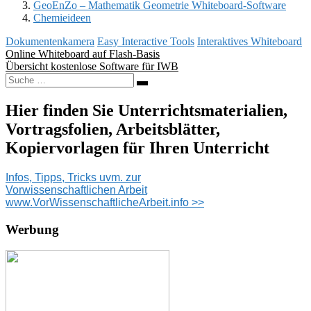
GeoEnZo – Mathematik Geometrie Whiteboard-Software
Chemieideen
Dokumentenkamera
Easy Interactive Tools
Interaktives Whiteboard
Beitragsnavigation
Online Whiteboard auf Flash-Basis
Übersicht kostenlose Software für IWB
Suche
nach:
Hier finden Sie Unterrichtsmaterialien,
Vortragsfolien, Arbeitsblätter,
Kopiervorlagen für Ihren Unterricht
Infos, Tipps, Tricks uvm. zur
Vorwissenschaftlichen Arbeit
www.VorWissenschaftlicheArbeit.info >>
Werbung