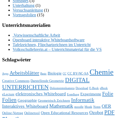
Sonstiges
(3)
Unterhaltung
(1)
Versuchsanleitung
(1)
Vortragsfolien
(15)
Unterrichtsmaterialien
.Vorwissenschaftliche Arbeit
Openboard interaktive Whiteboardsoftware
Tafelzeichnen, Flipchartzeichnen im Unterricht
Volksschullehrerin.at – Unterrichtsmaterial für die VS
Schlagwörter
Chemie
Arbeitsblätter
Biologie
CC BY-NC-SA
Apps
Basic
CC
DIGITAL
Creative Commons
Darstellende Geometrie
UNTERRICHTEN
Dokumentenkamera
Download
E-Book
eBook
Folie
elektronisches Whiteboard
Experimente
eLecture
Erstellung
Folien
Informatik
Geographie
Geometrisch Zeichnen
Mathematik
Interaktives Whiteboard
OER
moodle
Musik
Noten
PDF
Ozobot
Open Educational Resources
Online-Vortrag
Onlinetool