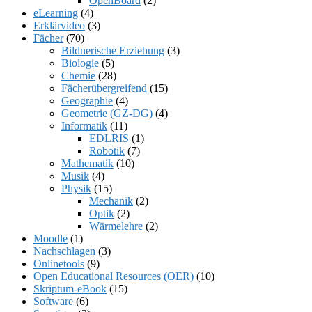
OpenBoard
(2)
eLearning
(4)
Erklärvideo
(3)
Fächer
(70)
Bildnerische Erziehung
(3)
Biologie
(5)
Chemie
(28)
Fächerübergreifend
(15)
Geographie
(4)
Geometrie (GZ-DG)
(4)
Informatik
(11)
EDLRIS
(1)
Robotik
(7)
Mathematik
(10)
Musik
(4)
Physik
(15)
Mechanik
(2)
Optik
(2)
Wärmelehre
(2)
Moodle
(1)
Nachschlagen
(3)
Onlinetools
(9)
Open Educational Resources (OER)
(10)
Skriptum-eBook
(15)
Software
(6)