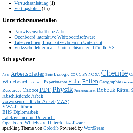
Versuchsanleitung
(1)
Vortragsfolien
(15)
Unterrichtsmaterialien
.Vorwissenschaftliche Arbeit
Openboard interaktive Whiteboardsoftware
Tafelzeichnen, Flipchartzeichnen im Unterricht
Volksschullehrerin.at – Unterrichtsmaterial für die VS
Schlagwörter
Chemie
Arbeitsblätter
Biologie
CC BY-NC-SA
Cr
Apps
Basic
CC
Folien
Folie
Whiteboard
Experimente
Geographie
Geome
Erstellung
Physik
PDF
Robotik
Ozobot
Rätsel
Resources
Programmieren
Abschließende Arbeit
vorwissenschaftliche Arbiet (VWA)
VWA-Plattform
BHS-Diplomarbeit
Tafelzeichnen im Unterricht
Openboard Whiteboard Unterrichtssoftware
sparkling Theme von
Colorlib
Powered by
WordPress