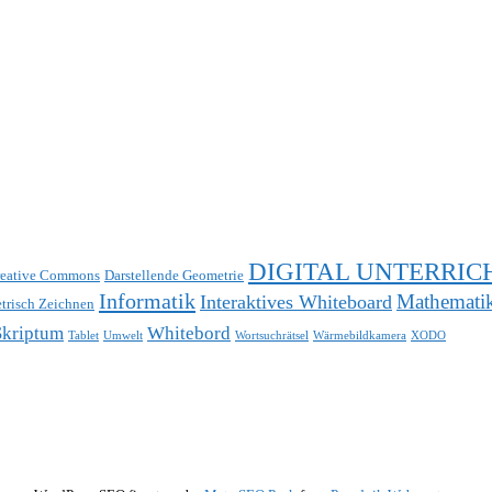
DIGITAL UNTERRIC
eative Commons
Darstellende Geometrie
Informatik
Mathemati
Interaktives Whiteboard
trisch Zeichnen
Skriptum
Whitebord
Tablet
Umwelt
Wortsuchrätsel
Wärmebildkamera
XODO