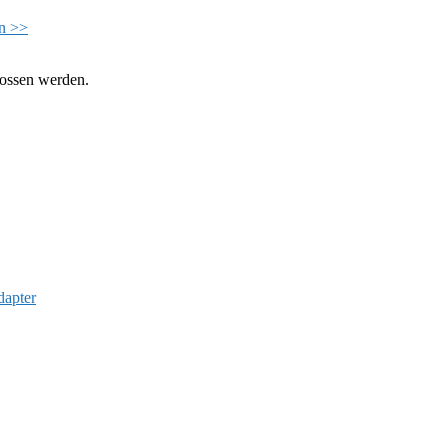
n >>
lossen werden.
dapter