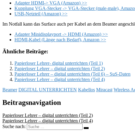
Adapter HDMI-> VGA (Amazon) >>
Kupplung VGA-Stecker -> VGA-Stecker (male-male), Amazo
USB-Netzteil (Amazon) >>
Im Notfall kann das Surface auch per Kabel an dem Beamer angesch
Adapter Minidisplayport -> HDMI (Amazon) >>
HDMI-Kabel (Länge nach Bedarf), Amazon >>
Ähnliche Beiträge:
Papierloser Lehrer- digital unterrichten (Teil 1)
Papierloser Lehrer – digital unterrichten (Teil 2)
Papierloser Lehrer – digital unterrichten (Teil 6) – SuS-Daten
Papierloser Lehrer – digital unterrichten (Teil 4)
Beamer
DIGITAL UNTERRICHTEN
Kabellos
Miracast
Wireless A
Beitragsnavigation
Papierloser Lehrer – digital unterrichten (Teil 2)
Papierloser Lehrer – digital unterrichten (Teil 4)
Suche nach: