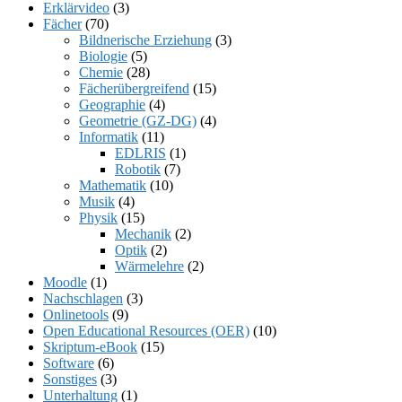
Erklärvideo
(3)
Fächer
(70)
Bildnerische Erziehung
(3)
Biologie
(5)
Chemie
(28)
Fächerübergreifend
(15)
Geographie
(4)
Geometrie (GZ-DG)
(4)
Informatik
(11)
EDLRIS
(1)
Robotik
(7)
Mathematik
(10)
Musik
(4)
Physik
(15)
Mechanik
(2)
Optik
(2)
Wärmelehre
(2)
Moodle
(1)
Nachschlagen
(3)
Onlinetools
(9)
Open Educational Resources (OER)
(10)
Skriptum-eBook
(15)
Software
(6)
Sonstiges
(3)
Unterhaltung
(1)