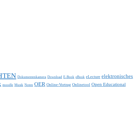
HTEN
elektronisches
eLecture
Dokumentenkamera
Download
E-Book
eBook
k
OER
Open Educational
Online-Vortrag
Onlinetool
moodle
Musik
Noten