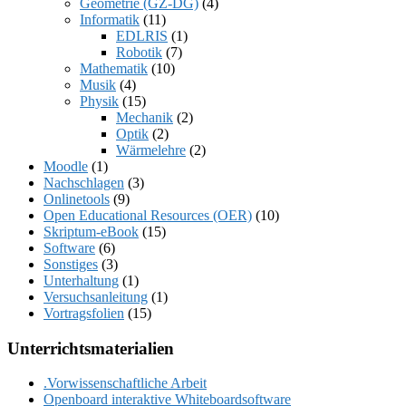
Geometrie (GZ-DG)
(4)
Informatik
(11)
EDLRIS
(1)
Robotik
(7)
Mathematik
(10)
Musik
(4)
Physik
(15)
Mechanik
(2)
Optik
(2)
Wärmelehre
(2)
Moodle
(1)
Nachschlagen
(3)
Onlinetools
(9)
Open Educational Resources (OER)
(10)
Skriptum-eBook
(15)
Software
(6)
Sonstiges
(3)
Unterhaltung
(1)
Versuchsanleitung
(1)
Vortragsfolien
(15)
Unterrichtsmaterialien
.Vorwissenschaftliche Arbeit
Openboard interaktive Whiteboardsoftware