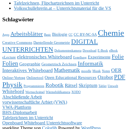
Tafelzeichnen, Flipchartzeichnen im Unterricht
Volksschullehrerin.at – Unterrichtsmaterial für die VS
Schlagwörter
Chemie
Arbeitsblätter
Biologie
CC BY-NC-SA
Apps
Basic
CC
DIGITAL
Creative Commons
Darstellende Geometrie
UNTERRICHTEN
Dokumentenkamera
Download
E-Book
eBook
Folie
elektronisches Whiteboard
Experimente
eLecture
Erstellung
Folien
Informatik
Geographie
Geometrisch Zeichnen
Mathematik
Interaktives Whiteboard
OER
moodle
Musik
Noten
PDF
Ozobot
Open Educational Resources
Online-Vortrag
Onlinetool
Physik
Robotik
Rätsel
Skriptum
Programmieren
Tablet
Umwelt
Whitebord
Wortsuchrätsel
Wärmebildkamera
XODO
Abschließende Arbeit
vorwissenschaftliche Arbiet (VWA)
VWA-Plattform
BHS-Diplomarbeit
Tafelzeichnen im Unterricht
Openboard Whiteboard Unterrichtssoftware
sparkling Theme von
Colorlib
Powered by
WordPress