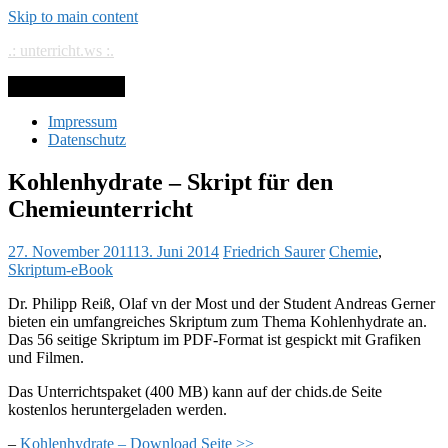
Skip to main content
.: unterricht.ws :.
Toggle navigation
Impressum
Datenschutz
Kohlenhydrate – Skript für den
Chemieunterricht
27. November 2011
13. Juni 2014
Friedrich Saurer
Chemie
,
Skriptum-eBook
Dr. Philipp Reiß, Olaf vn der Most und der Student Andreas Gerner
bieten ein umfangreiches Skriptum zum Thema Kohlenhydrate an.
Das 56 seitige Skriptum im PDF-Format ist gespickt mit Grafiken
und Filmen.
Das Unterrichtspaket (400 MB) kann auf der chids.de Seite
kostenlos heruntergeladen werden.
–
Kohlenhydrate – Download Seite >>