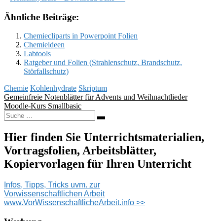
Ähnliche Beiträge:
Chemiecliparts in Powerpoint Folien
Chemieideen
Labtools
Ratgeber und Folien (Strahlenschutz, Brandschutz,
Störfallschutz)
Chemie
Kohlenhydrate
Skriptum
Beitragsnavigation
Gemeinfreie Notenblätter für Advents und Weihnachtlieder
Moodle-Kurs Smallbasic
Suche
nach:
Hier finden Sie Unterrichtsmaterialien,
Vortragsfolien, Arbeitsblätter,
Kopiervorlagen für Ihren Unterricht
Infos, Tipps, Tricks uvm. zur
Vorwissenschaftlichen Arbeit
www.VorWissenschaftlicheArbeit.info >>